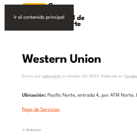
Ir al contenido principal
Western Union
Escrito por
admingtnt
en
octubre 24, 2023
. Publicado en
Tienda
Ubicación:
Pasillo Norte, entrada 4, por ATM Norte. 
Pago de Servicios
Anterior