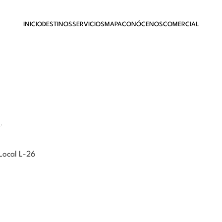
INICIO
DESTINOS
SERVICIOS
MAPA
CONÓCENOS
COMERCIAL
s
.
Local L-26