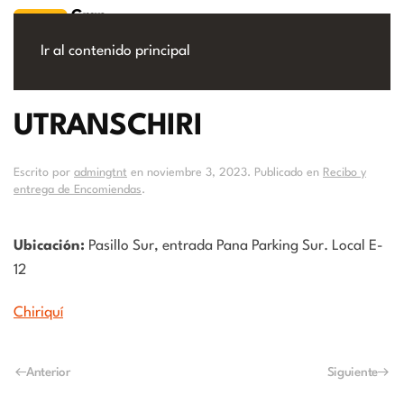
Ir al contenido principal
UTRANSCHIRI
Escrito por
admingtnt
en
noviembre 3, 2023
. Publicado en
Recibo y
entrega de Encomiendas
.
Ubicación:
Pasillo Sur, entrada Pana Parking Sur. Local E-
12
Chiriquí
Anterior
Siguiente