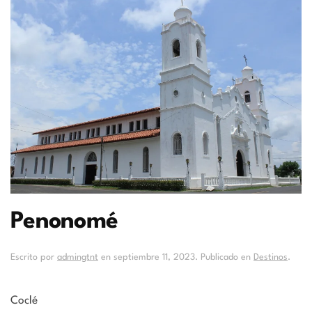
Penonomé
Escrito por
admingtnt
en
septiembre 11, 2023
. Publicado en
Destinos
.
Coclé