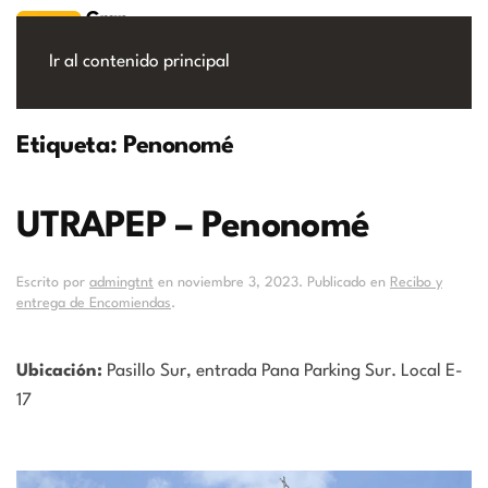
Ir al contenido principal
Etiqueta:
Penonomé
UTRAPEP – Penonomé
Escrito por
admingtnt
en
noviembre 3, 2023
. Publicado en
Recibo y
entrega de Encomiendas
.
Ubicación:
Pasillo Sur, entrada Pana Parking Sur. Local E-
17