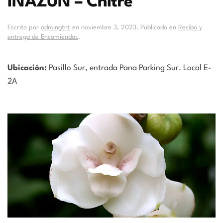
INAZUN – Chitré
Escrito por
admingtnt
en
noviembre 3, 2023
. Publicado en
Recibo y
entrega de Encomiendas
.
Ubicación:
Pasillo Sur, entrada Pana Parking Sur. Local E-
2A