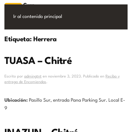
Ir al contenido principal
Etiqueta:
Herrera
TUASA – Chitré
Escrito por
admingtnt
en
noviembre 3, 2023
. Publicado en
Recibo y
entrega de Encomiendas
.
Ubicación:
Pasillo Sur, entrada Pana Parking Sur. Local E-
9