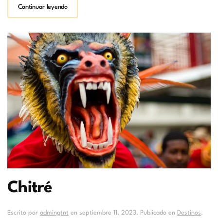
Continuar leyendo
Chitré
Escrito por
admingtnt
en
septiembre 11, 2023
. Publicado en
Destinos
.