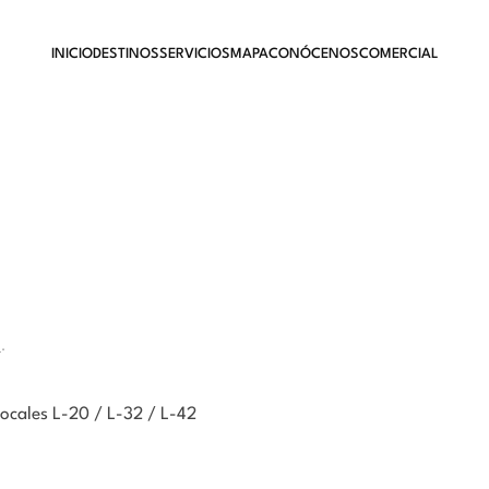
INICIO
DESTINOS
SERVICIOS
MAPA
CONÓCENOS
COMERCIAL
s
.
ocales L-20 / L-32 / L-42