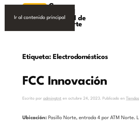
Ir al contenido principal
Etiqueta:
Electrodomésticos
FCC Innovación
Escrito por
admingtnt
en
octubre 24, 2023
. Publicado en
Tienda
Ubicación:
Pasillo Norte, entrada 4 por ATM Norte. L