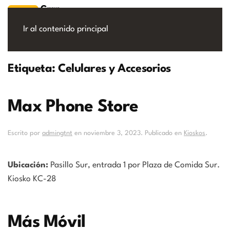
Ir al contenido principal
Etiqueta:
Celulares y Accesorios
Max Phone Store
Escrito por
admingtnt
en
noviembre 3, 2023
. Publicado en
Kioskos
.
Ubicación:
Pasillo Sur, entrada 1 por Plaza de Comida Sur.
Kiosko KC-28
Más Móvil