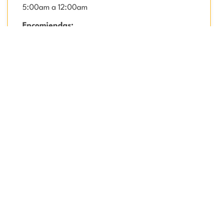
5:00am a 12:00am
Encomiendas:
E-10/E-13
Horario:
6:00am a 7:00pm